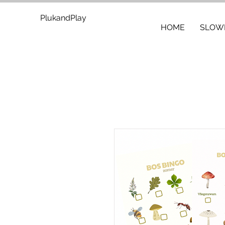
PlukandPlay
HOME
SLOWL