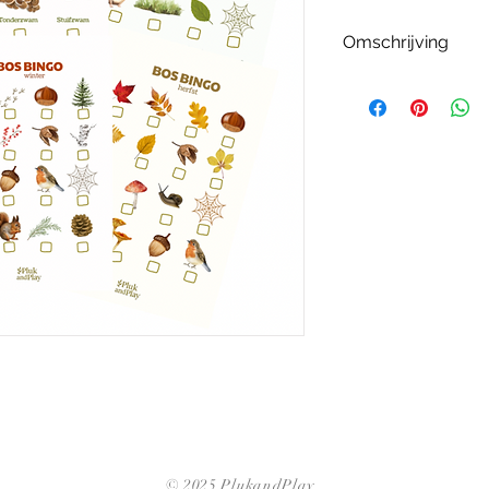
Omschrijving
Wat krijg ik?
6 verschillende digit
- lente - zomer, pad
+ twee gratis A4 pos
Hoe gebruik ik het?
Print de kaart en n
bingokaart het bos i
open, speuren en afs
alles leren over de 
heb je bovendien ee
je allemaal samen h
Pluk wat bij je past -
* Na je aankoop ontv
ontvangt dus geen fy
voor eigen gebruik. 
© 2025 PlukandPlay