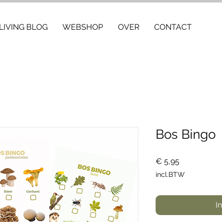
IVING BLOG
WEBSHOP
OVER
CONTACT
Bos Bingo
Prijs
€ 5,95
incl.BTW
I