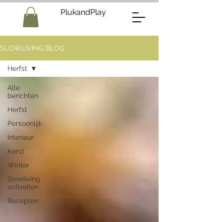
PlukandPlay
SLOWLIVING BLOG
Herfst
Alle
berichten
Herfst
Persoonlijk
Interieur
Kerst
Winter
Slowliving
activeiten
Recepten