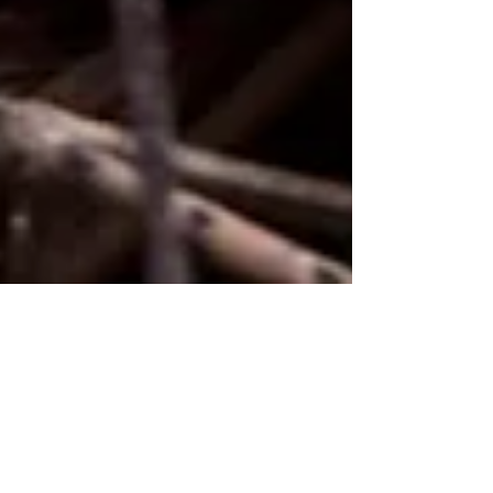
Herfst
Met kinderen naar
het bos: maak van