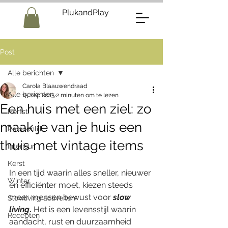
PlukandPlay
Post
Alle berichten
Carola Blaauwendraad
Alle berichten
15 sep 2025
2 minuten om te lezen
Een huis met een ziel: zo
Herfst
maak je van je huis een
Persoonlijk
thuis met vintage items
Interieur
Kerst
In een tijd waarin alles sneller, nieuwer 
Winter
en efficiënter moet, kiezen steeds 
meer mensen bewust voor 
slow 
Slowliving activeiten
living
.
 Het is een levensstijl waarin 
Recepten
aandacht, rust en duurzaamheid 